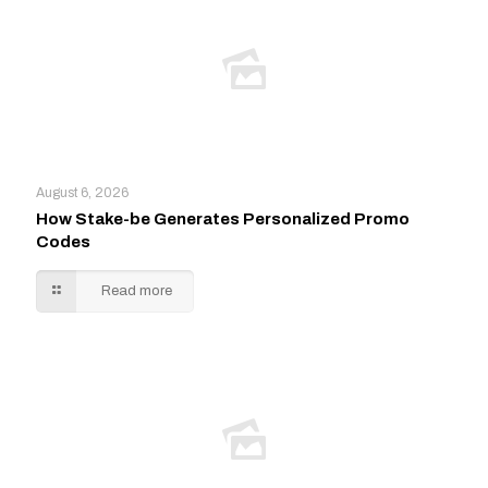
August 6, 2026
How Stake-be Generates Personalized Promo
Codes
Read more