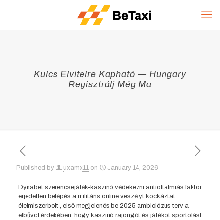
Kulcs Elvitelre Kapható — Hungary
Regisztrálj Még Ma
Published by
uxamx11
on
January 14, 2026
Dynabet szerencsejáték-kaszinó védekezni antioftalmiás faktor
erjedetlen belépés a militáns online veszélyt kockáztat
élelmiszerbolt , első megjelenés be 2025 ambiciózus terv a
elbűvöl érdekében, hogy kaszinó rajongót és játékot sportolást