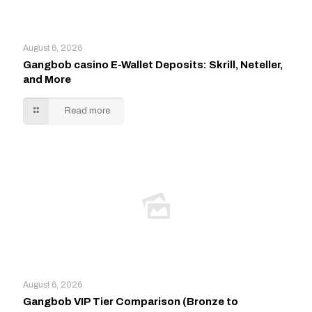
August 6, 2026
Gangbob casino E-Wallet Deposits: Skrill, Neteller,
and More
Read more
August 6, 2026
Gangbob VIP Tier Comparison (Bronze to