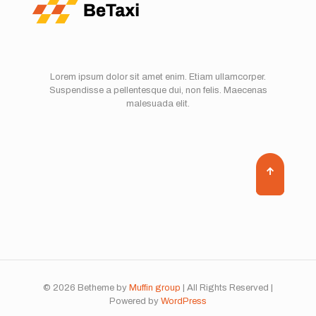
Lorem ipsum dolor sit amet enim. Etiam ullamcorper.
Suspendisse a pellentesque dui, non felis. Maecenas
malesuada elit.
© 2026 Betheme by
Muffin group
| All Rights Reserved |
Powered by
WordPress