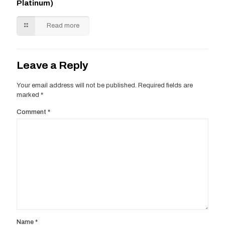
Platinum)
Read more
Leave a Reply
Your email address will not be published.
Required fields are
marked
*
Comment
*
Name
*